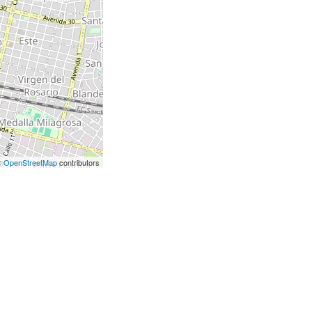
©
OpenStreetMap
contributors