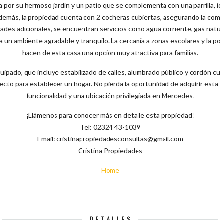
ca por su hermoso jardín y un patio que se complementa con una parrilla, i
. Además, la propiedad cuenta con 2 cocheras cubiertas, asegurando la co
ades adicionales, se encuentran servicios como agua corriente, gas natura
 un ambiente agradable y tranquilo. La cercanía a zonas escolares y la p
hacen de esta casa una opción muy atractiva para familias.
ipado, que incluye estabilizado de calles, alumbrado público y cordón c
ecto para establecer un hogar. No pierda la oportunidad de adquirir est
funcionalidad y una ubicación privilegiada en Mercedes.
¡Llámenos para conocer más en detalle esta propiedad!
Tel: 02324 43-1039
Email: cristinapropiedadesconsultas@gmail.com
Cristina Propiedades
Home
DETALLES