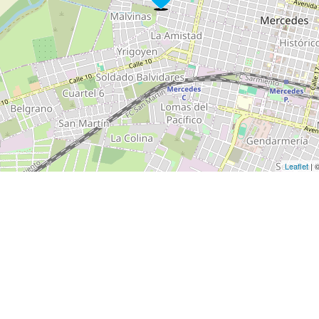
Leaflet
| 