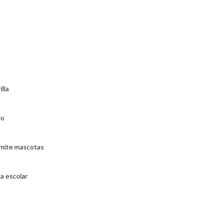
illa
io
mite mascotas
a escolar