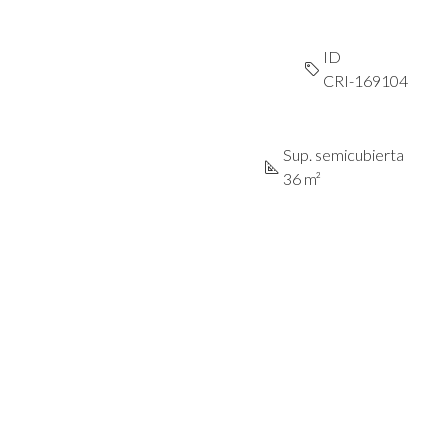
ID
CRI-169104
Sup. semicubierta
36 m²