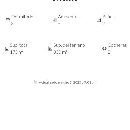
Dormitorios
Ambientes
Baños
3
5
2
Sup. total
Sup. del terreno
Cocheras
173 m²
330 m²
2
Actualizado en julio 2, 2025 a 7:01 pm