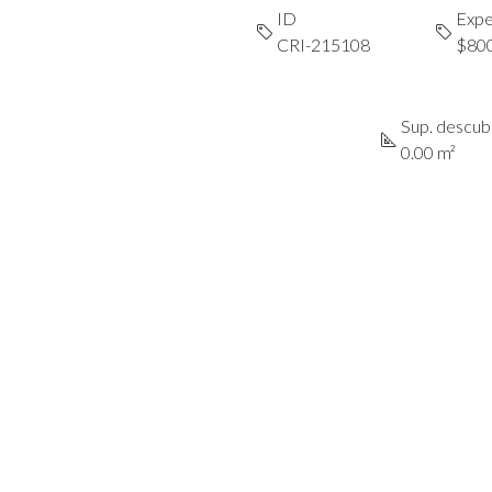
ID
Expe
CRI-215108
$80
Sup. descub
0.00 m²