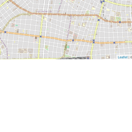
Leaflet
| 