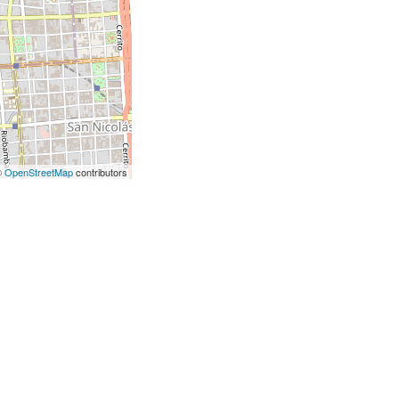
©
OpenStreetMap
contributors