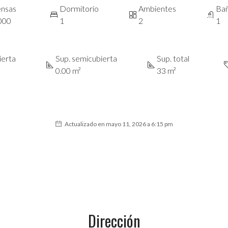
nsas
Dormitorio
Ambientes
Ba
000
1
2
1
ierta
Sup. semicubierta
Sup. total
0.00 m²
33 m²
Actualizado en mayo 11, 2026 a 6:15 pm
Dirección