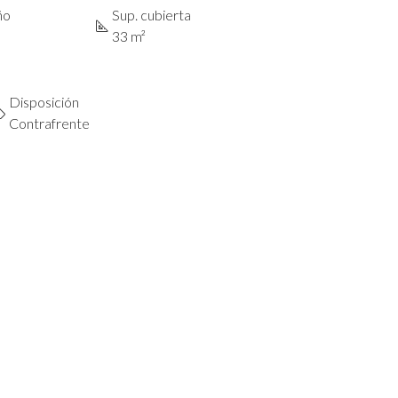
ño
Sup. cubierta
33 m²
Disposición
Contrafrente