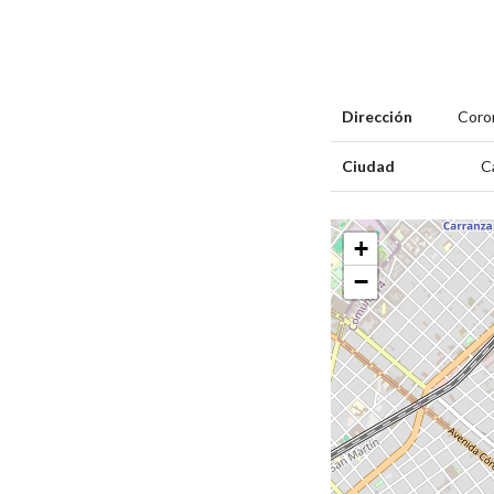
Dirección
Coro
Ciudad
C
+
−