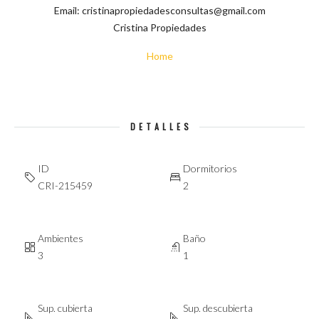
Email: cristinapropiedadesconsultas@gmail.com
Cristina Propiedades
Home
DETALLES
ID
Dormitorios
CRI-215459
2
Ambientes
Baño
3
1
Sup. cubierta
Sup. descubierta